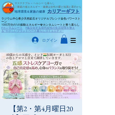
サステナブル × ヘルシー な暮らし
ご家庭の省エネルギー・健康は女性の愛と知識と選択から
​カリアーギフト
​地球環境＆家族の健康
ラジウム中心希少天然鉱石オリジナルブレンド金色パワースト
ーン
​1000万分の1の振動エネルギー💎カンタムシートと整う暮らし
#カンタムシート
#孤立化する現代女性の生活習慣を整え
る''やさしいプラントベース暮らしコミュニティ''
ログイン
【第2・第4月曜日20