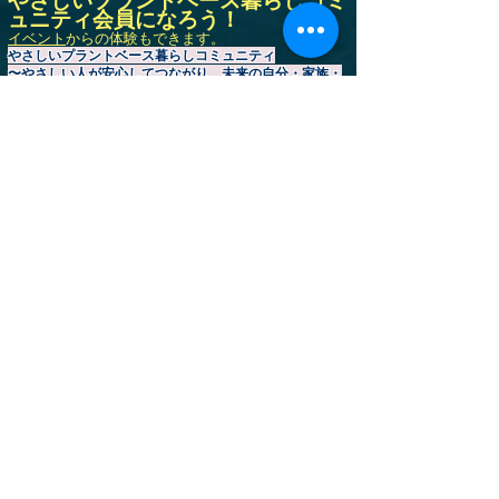
やさしいプラントベース暮らしコミ
ュニティ会員になろう！
イベント
からの体験もできます。
やさしいプラントベース暮らしコミュニティ
〜やさしい人が安心してつながり、未来の自分・家族・
地球環境にやさしい暮らしを育てる会員制の暮らしの学
校〜
健康への不安、孤独感、情報過多で何を信じたらいいか
分からない時代に、
人・食・自然のつながりを取り戻し、孤独のない健やか
な暮らしを育てて人生を整え、
未来の自分と家族を守るための暮らしを仲間と一緒に育
てるコミュニティです。
【食】栄養士によるプラントベース（野菜を中心に食べ
る食生活）食生活改善サポートと、
【心】生活習慣相談や心のケアを通して、
【環境】“1人では続かない健康習慣”を住む場所や環境
はそれぞれ異なっていても趣味や目標を通して安心して
仲間と関われる居場所をご提供している人生寄り添い型
プラットフォーム
地球環境&家族の健康🌏️カリアーギフトは、繰り返し使
える環境配慮日用品と厳選食品をお届け。
「健康習慣」「安心できる居場所」「学び」「仲間との
つながり」を通して、あなたの持続可能で心豊かな暮ら
しを応援します。
会員登録
は
こちら