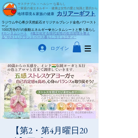
サステナブル × ヘルシー な暮らし
ご家庭の省エネルギー・健康は女性の愛と知識と選択から
​カリアーギフト
​地球環境＆家族の健康
ラジウム中心希少天然鉱石オリジナルブレンド金色パワースト
ーン
​1000万分の1の振動エネルギー💎カンタムシートと整う暮らし
#カンタムシート
#孤立化する現代女性の生活習慣を整え
る''やさしいプラントベース暮らしコミュニティ''
ログイン
【第2・第4月曜日20