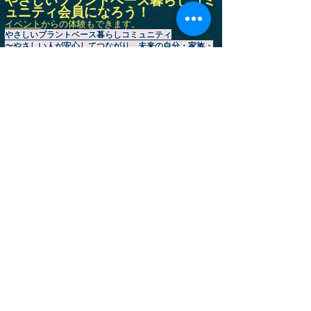
やさしいプラントベース暮らしコミ
ュニティ会員になろう！
イベント
からの体験もできます。
やさしいプラントベース暮らしコミュニティ
〜やさしい人が安心してつながり、未来の自分・家族・
地球環境にやさしい暮らしを育てる会員制の暮らしの学
校〜
健康への不安、孤独感、情報過多で何を信じたらいいか
分からない時代に、
人・食・自然のつながりを取り戻し、孤独のない健やか
な暮らしを育てて人生を整え、
未来の自分と家族を守るための暮らしを仲間と一緒に育
てるコミュニティです。
【食】栄養士によるプラントベース（野菜を中心に食べ
る食生活）食生活改善サポートと、
【心】生活習慣相談や心のケアを通して、
【環境】“1人では続かない健康習慣”を住む場所や環境
はそれぞれ異なっていても趣味や目標を通して安心して
仲間と関われる居場所をご提供している人生寄り添い型
プラットフォーム
地球環境&家族の健康🌏️カリアーギフトは、繰り返し使
える環境配慮日用品と厳選食品をお届け。
「健康習慣」「安心できる居場所」「学び」「仲間との
つながり」を通して、あなたの持続可能で心豊かな暮ら
しを応援します。
会員登録
は
こちら