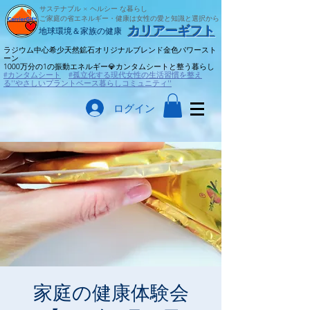
サステナブル × ヘルシー な暮らし
ご家庭の省エネルギー・健康は女性の愛と知識と選択から
​カリアーギフト
​地球環境＆家族の健康
ラジウム中心希少天然鉱石オリジナルブレンド金色パワースト
ーン
​1000万分の1の振動エネルギー💎カンタムシートと整う暮らし
#カンタムシート
#孤立化する現代女性の生活習慣を整え
る''やさしいプラントベース暮らしコミュニティ''
ログイン
家庭の健康体験会