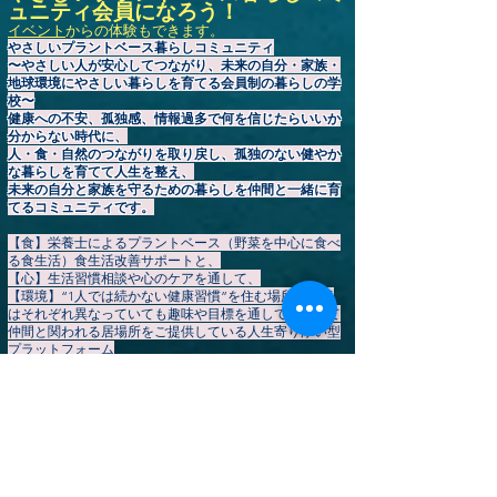
ュニティ会員になろう！
イベント
からの体験もできます。
やさしいプラントベース暮らしコミュニティ
〜やさしい人が安心してつながり、未来の自分・家族・
地球環境にやさしい暮らしを育てる会員制の暮らしの学
校〜
健康への不安、孤独感、情報過多で何を信じたらいいか
分からない時代に、
人・食・自然のつながりを取り戻し、孤独のない健やか
な暮らしを育てて人生を整え、
未来の自分と家族を守るための暮らしを仲間と一緒に育
てるコミュニティです。
【食】栄養士によるプラントベース（野菜を中心に食べ
る食生活）食生活改善サポートと、
【心】生活習慣相談や心のケアを通して、
【環境】“1人では続かない健康習慣”を住む場所や環境
はそれぞれ異なっていても趣味や目標を通して安心して
仲間と関われる居場所をご提供している人生寄り添い型
プラットフォーム
地球環境&家族の健康🌏️カリアーギフトは、繰り返し使
える環境配慮日用品と厳選食品をお届け。
「健康習慣」「安心できる居場所」「学び」「仲間との
つながり」を通して、あなたの持続可能で心豊かな暮ら
しを応援します。
会員登録
は
こちら