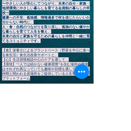
〜やさしい人が安心してつながり、未来の自分・家族・
地球環境にやさしい暮らしを育てる会員制の暮らしの学
校〜
健康への不安、孤独感、情報過多で何を信じたらいいか
分からない時代に、
人・食・自然のつながりを取り戻し、孤独のない健やか
な暮らしを育てて人生を整え、
未来の自分と家族を守るための暮らしを仲間と一緒に育
てるコミュニティです。
【食】栄養士によるプラントベース（野菜を中心に食べ
る食生活）食生活改善サポートと、
【心】生活習慣相談や心のケアを通して、
【環境】“1人では続かない健康習慣”を住む場所や環境
はそれぞれ異なっていても趣味や目標を通して安心して
仲間と関われる居場所をご提供している人生寄り添い型
プラットフォーム
地球環境&家族の健康🌏️カリアーギフトは、繰り返し使
える環境配慮日用品と厳選食品をお届け。
「健康習慣」「安心できる居場所」「学び」「仲間との
つながり」を通して、あなたの持続可能で心豊かな暮ら
しを応援します。
会員登録
は
こちら
▶
【HOME】
カリアーギフト公式ストア
▶やさしいプラントベース暮らしコミュニティ