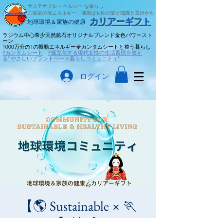
サステナブル × ヘルシー な暮らし
ご家庭の省エネルギー・健康は女性の愛と知識と選択から
​カリアーギフト
​地球環境＆家族の健康
ラジウム中心希少天然鉱石オリジナルブレンド金色パワースト
ーン
​1000万分の1の振動エネルギー💎カンタムシートと整う暮らし
#カンタムシート
#孤立化する現代女性の生活習慣を整え
る''やさしいプラントベース暮らしコミュニティ''
ログイン
【🌎 Sustainable × 🏃