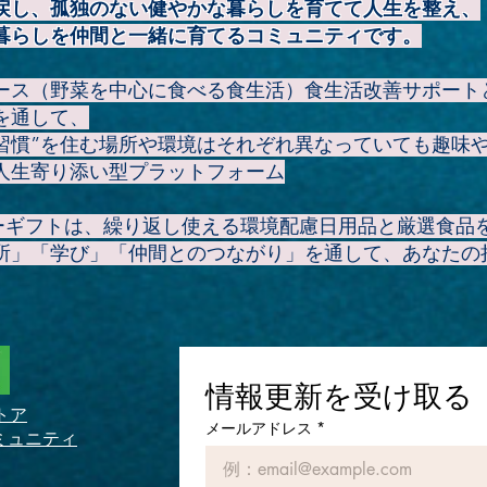
戻し、孤独のない健やかな暮らしを育てて人生を整え、
暮らしを仲間と一緒に育てるコミュニティです。
ース（野菜を中心に食べる食生活）食生活改善サポート
を通して、
康習慣”を住む場所や環境はそれぞれ異なっていても趣味
人生寄り添い型プラットフォーム
アーギフトは、繰り返し使える環境配慮日用品と厳選食品
所」「学び」「仲間とのつながり」を通して、あなたの
情報更新を受け取る
トア
メールアドレス
*
ミュニティ