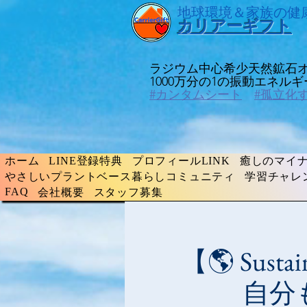
​地球環境＆家族の健
​カリアーギフト
ラジウム中心希少天然鉱石
​1000万分の1の振動エネ
#カンタムシート
#孤立化
ホーム
LINE登録特典
プロフィールLINK
癒しのマイナ
やさしいプラントベース暮らしコミュニティ
学習チャレ
FAQ
会社概要
スタッフ募集
【🌎 Sust
自分も