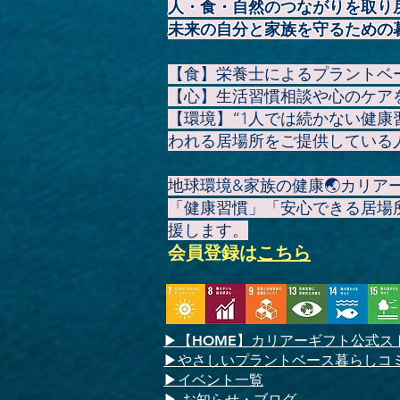
人・食・自然のつながりを取り
未来の自分と家族を守るための
【食】栄養士によるプラントベ
【心】生活習慣相談や心のケア
【環境】“1人では続かない健
われる居場所をご提供している
地球環境&家族の健康🌏️カリ
「健康習慣」「安心できる居場
援します。
会員登録
は
こちら
▶
【HOME】
カリアーギフト公式ス
▶やさしいプラントベース暮らしコ
▶イベント一覧
​▶ お知らせ・ブログ