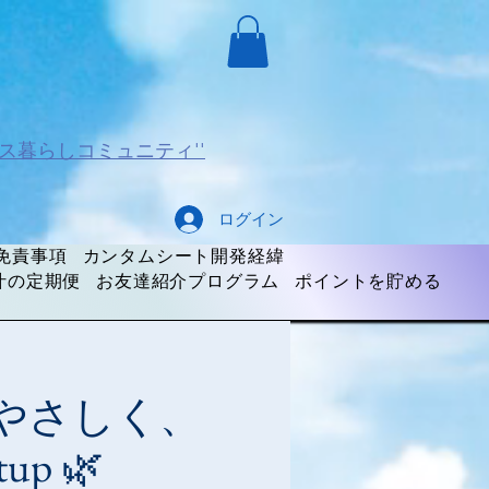
ス暮らしコミュニティ''
ログイン
免責事項
カンタムシート開発経緯
汁の定期便
お友達紹介プログラム
ポイントを貯める
】地球にやさしく、
p 🌿