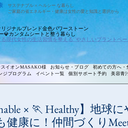
康
サステナブル × ヘルシー な暮らし
ご家庭の省エネルギー・健康は女性の愛と知識と選択から
オリジナルブレンド金色パワーストーン
ルギー💎カンタムシートと整う暮らし
する現代女性の生活習慣を整える''やさしいプラントベー
スイオンMASAKO様
お知らせ・ブログ
初めての方へ・
ンジプログラム
イベント一覧
個別サポート予約
美容青
ainable × 🏃 Healthy
健康に！仲間づくりMeetu