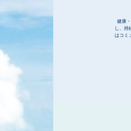
健康・
し、持
はコミ