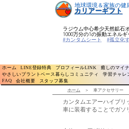
​地球環境＆家族の健
​カリアーギフト
ラジウム中心希少天然鉱石
​1000万分の1の振動エネ
#カンタムシート
#孤立化
ホーム
LINE登録特典
プロフィールLINK
癒しのマイナ
やさしいプラントベース暮らしコミュニティ
学習チャレ
FAQ
会社概要
スタッフ募集
ホーム
＞ 車アクセサリー
​カンタムエアーハイブリ
​車に装着することでガソ