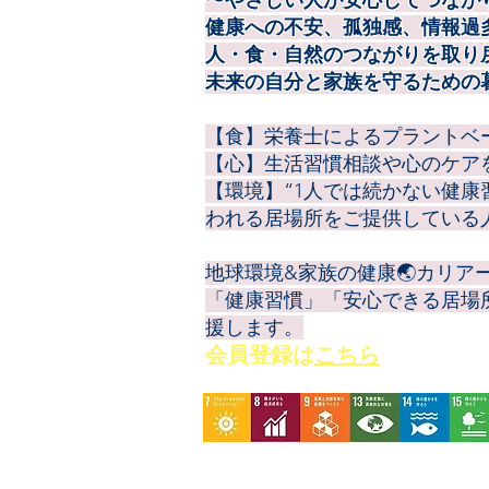
健康への不安、孤独感、情報過
人・食・自然のつながりを取り
未来の自分と家族を守るための
【食】栄養士によるプラントベ
【心】生活習慣相談や心のケア
【環境】“1人では続かない健
われる居場所をご提供している
地球環境&家族の健康🌏️カリ
「健康習慣」「安心できる居場
援します。
会員登録
は
こちら
▶
【HOME】
カリアーギフト公式ス
▶やさしいプラントベース暮らしコ