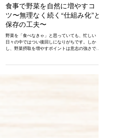
7月1日
読了時間: 5分
食事で野菜を自然に増やすコ
ツ〜無理なく続く“仕組み化”と
保存の工夫〜
野菜を「食べなきゃ」と思っていても、忙しい
日々の中ではつい後回しになりがちです。しか
し、野菜摂取を増やすポイントは意志の強さでは
なく、“仕組み化”です。つまり、「気合い」では
なく「環境」と「準備」で決まります。この記事
では、 ・野菜を増やすための考え方 ・使いやすい
野菜の選び方 ・保存方法（冷蔵・冷凍・下処理）
・すぐ使える実践テクニック を体系的にまとめま
す。 1. 野菜を増やす最大のコツは「切らないこ
と」 多くの人が野菜を食べられない理由はシンプ
ルです。調理のハードルが高いからです。 つまり
逆に言えば、「切ってある」「すぐ使える」状態
にしておけば勝手に増えるということです。 野菜
を増やす戦略は3つだけです。 ①切らなくていい状