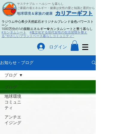
サステナブル × ヘルシー な暮らし
ご家庭の省エネルギー・健康は女性の愛と知識と選択から
​カリアーギフト
​地球環境＆家族の健康
ラジウム中心希少天然鉱石オリジナルブレンド金色パワースト
ーン
​1000万分の1の振動エネルギー💎カンタムシートと整う暮らし
#カンタムシート
#孤立化する現代女性の生活習慣を整え
る''やさしいプラントベース暮らしコミュニティ''
ログイン
お知らせ・ブログ
ブログ
ブログ
地球環境
コミュニ
ティ
アンチエ
イジング