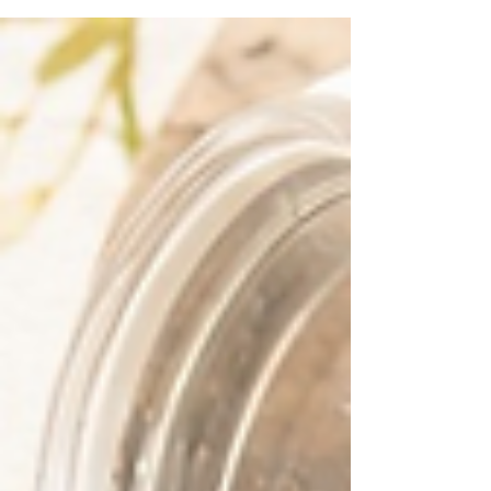
におすすめです。 ✅無理なく体重管理をしたい人
✅食べる量を減らすのが苦手な人 間食を減らした
い人 ✅腸内環境を整えたい人 ✅むくみが気になる
人 ✅血糖値の急上昇を抑えたい人 ✅健康的に引き
締めたい人 ポイントは、野菜だけではなく豆類・
きのこ・海藻・全粒穀物も組み合わせることで
す。満腹感が続きやすく、栄養バランスも整いま
す。 朝食（5選） ① 野菜たっぷりオートミール雑
炊 オートミール、冷凍ブロッコリー、小松菜、に
んじん、しいたけ、味噌 ② 豆腐とアボカドの
サラダ 木綿豆腐、アボカド、トマト、ベビーリー
フ、レモン、黒こしょう ③ 野菜たっぷり味噌汁 大
根、にんじん、ごぼう、キャベツ、わかめ、豆腐
④ バナナとほうれん草のスムージー バナナ、ほう
れん草、豆乳、チアシード ⑤ 納豆とオクラの玄米
ご飯 納豆・オクラ・刻み海苔を玄米にのせるだ
け。 昼食（10選） ⑥ 野菜たっぷりミネストローネ
⑦ ひよこ豆カレー ⑧ 豆腐ガパオライス ⑨ブロッ
コリーときの