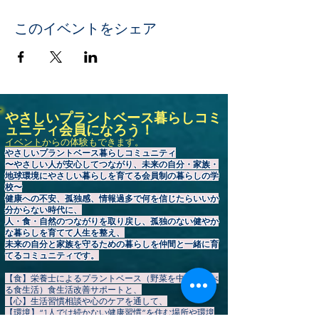
このイベントをシェア
やさしいプラントベース暮らしコミ
ュニティ会員になろう！
イベント
からの体験もできます。
やさしいプラントベース暮らしコミュニティ
〜やさしい人が安心してつながり、未来の自分・家族・
地球環境にやさしい暮らしを育てる会員制の暮らしの学
校〜
健康への不安、孤独感、情報過多で何を信じたらいいか
分からない時代に、
人・食・自然のつながりを取り戻し、孤独のない健やか
な暮らしを育てて人生を整え、
未来の自分と家族を守るための暮らしを仲間と一緒に育
てるコミュニティです。
【食】栄養士によるプラントベース（野菜を中心に食べ
る食生活）食生活改善サポートと、
【心】生活習慣相談や心のケアを通して、
【環境】“1人では続かない健康習慣”を住む場所や環境