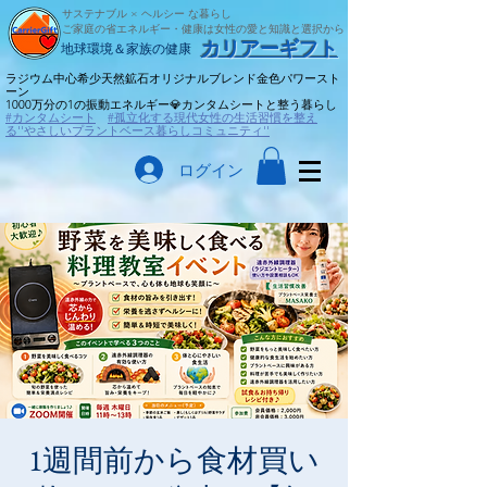
サステナブル × ヘルシー な暮らし
ご家庭の省エネルギー・健康は女性の愛と知識と選択から
​カリアーギフト
​地球環境＆家族の健康
ラジウム中心希少天然鉱石オリジナルブレンド金色パワースト
ーン
​1000万分の1の振動エネルギー💎カンタムシートと整う暮らし
#カンタムシート
#孤立化する現代女性の生活習慣を整え
る''やさしいプラントベース暮らしコミュニティ''
ログイン
1週間前から食材買い