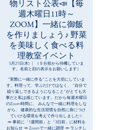
物リスト公表📣【毎
週木曜日11時～
ZOOM】一緒に御飯
を作りましょう♪ 野菜
を美味しく食べる料
理教室イベント
5月21日(木)
  |  
（５分前から待機していま
す。名前と顔の表示をお願いします）
“実際に一緒に作る”ことを大切にしていま
す。料理って、学ぶだけではなく、 “自分で
繰り返しできるようになること”がとても大
事だと私は感じています。だから毎週木曜日
のZoom時間に、 みんなで一緒に料理をしな
がら、 健康的な生活習慣を自然に身につけ
ていける環境を考えて作り出しました✨
🥕 事前に「1週間前」と「3日前」に材料を
お知らせ 🥕 Zoomで一緒に調理 🥕 ランチし