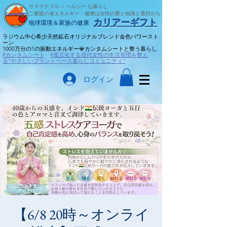
サステナブル × ヘルシー な暮らし
ご家庭の省エネルギー・健康は女性の愛と知識と選択から
​カリアーギフト
​地球環境＆家族の健康
ラジウム中心希少天然鉱石オリジナルブレンド金色パワースト
ーン
​1000万分の1の振動エネルギー💎カンタムシートと整う暮らし
#カンタムシート
#孤立化する現代女性の生活習慣を整え
る''やさしいプラントベース暮らしコミュニティ''
ログイン
【6/8 20時～オンライ