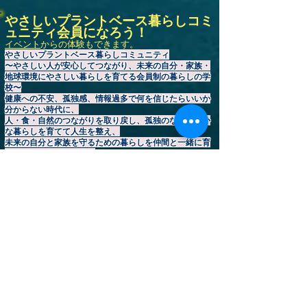
やさしいプラントベース暮らしコミ
ュニティ会員になろう！
イベント
からの体験もできます。
やさしいプラントベース暮らしコミュニティ
〜やさしい人が安心してつながり、未来の自分・家族・
地球環境にやさしい暮らしを育てる会員制の暮らしの学
校〜
健康への不安、孤独感、情報過多で何を信じたらいいか
分からない時代に、
人・食・自然のつながりを取り戻し、孤独のない健やか
な暮らしを育てて人生を整え、
未来の自分と家族を守るための暮らしを仲間と一緒に育
てるコミュニティです。
【食】栄養士によるプラントベース（野菜を中心に食べ
る食生活）食生活改善サポートと、
【心】生活習慣相談や心のケアを通して、
【環境】“1人では続かない健康習慣”を住む場所や環境
はそれぞれ異なっていても趣味や目標を通して安心して
仲間と関われる居場所をご提供している人生寄り添い型
プラットフォーム
地球環境&家族の健康🌏️カリアーギフトは、繰り返し使
える環境配慮日用品と厳選食品をお届け。
「健康習慣」「安心できる居場所」「学び」「仲間との
つながり」を通して、あなたの持続可能で心豊かな暮ら
しを応援します。