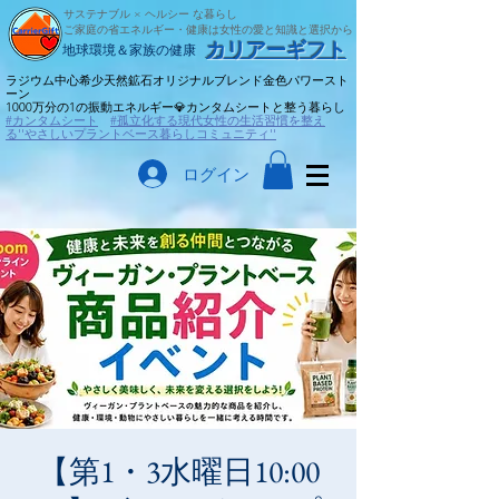
サステナブル × ヘルシー な暮らし
ご家庭の省エネルギー・健康は女性の愛と知識と選択から
​カリアーギフト
​地球環境＆家族の健康
ラジウム中心希少天然鉱石オリジナルブレンド金色パワースト
ーン
​1000万分の1の振動エネルギー💎カンタムシートと整う暮らし
#カンタムシート
#孤立化する現代女性の生活習慣を整え
る''やさしいプラントベース暮らしコミュニティ''
ログイン
【第1・3水曜日10:00