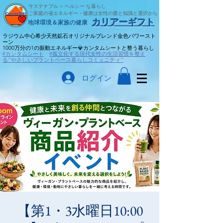
サステナブル × ヘルシー な暮らし
ご家庭の省エネルギー・健康は女性の愛と知識と選択から
​カリアーギフト
​地球環境＆家族の健康
ラジウム中心希少天然鉱石オリジナルブレンド金色パワースト
ーン
​1000万分の1の振動エネルギー💎カンタムシートと整う暮らし
#カンタムシート
#孤立化する現代女性の生活習慣を整え
る''やさしいプラントベース暮らしコミュニティ''
ログイン
【第1・3水曜日10:00