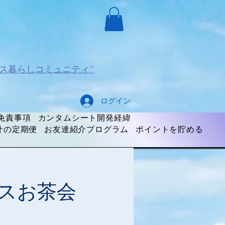
ス暮らしコミュニティ''
ログイン
免責事項
カンタムシート開発経緯
汁の定期便
お友達紹介プログラム
ポイントを貯める
スお茶会