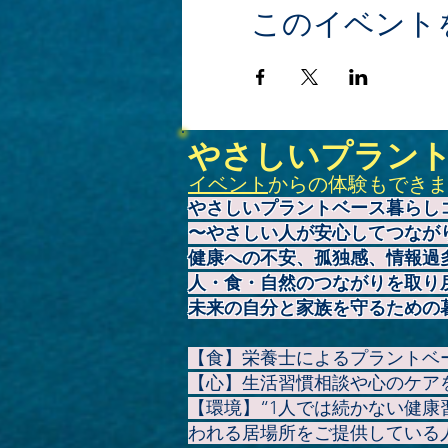
このイベント
やさしいプラン
イベント
からの体験もできま
やさしいプラントベース暮らし
〜やさしい人が安心してつなが
健康への不安、孤独感、情報過
人・食・自然のつながりを取り
未来の自分と家族を守るための
【食】栄養士によるプラントベ
【心】生活習慣相談や心のケア
【環境】“1人では続かない健
われる居場所をご提供している