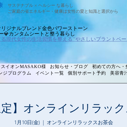
康
サステナブル × ヘルシー な暮らし
ご家庭の省エネルギー・健康は女性の愛と知識と選択から
オリジナルブレンド金色パワーストーン
ルギー💎カンタムシートと整う暮らし
する現代女性の生活習慣を整える''やさしいプラントベー
スイオンMASAKO様
お知らせ・ブログ
初めての方へ・
ンジプログラム
イベント一覧
個別サポート予約
美容青
限定】オンラインリラック
1月10日(金)
  |  
オンラインリラックスお茶会