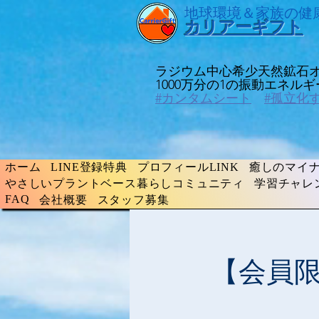
​地球環境＆家族の健
​カリアーギフト
ラジウム中心希少天然鉱石
​1000万分の1の振動エネ
#カンタムシート
#孤立化
ホーム
LINE登録特典
プロフィールLINK
癒しのマイナ
やさしいプラントベース暮らしコミュニティ
学習チャレ
FAQ
会社概要
スタッフ募集
【会員