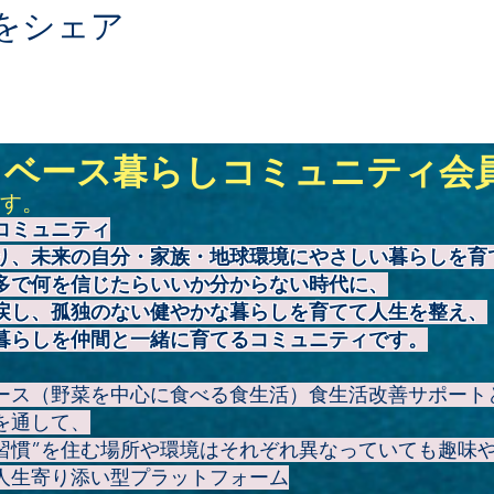
をシェア
トベース暮らしコミュニティ会
す。
コミュニティ
り、未来の自分・家族・地球環境にやさしい暮らしを育
多で何を信じたらいいか分からない時代に、
戻し、孤独のない健やかな暮らしを育てて人生を整え、
暮らしを仲間と一緒に育てるコミュニティです。
ース（野菜を中心に食べる食生活）食生活改善サポート
を通して、
康習慣”を住む場所や環境はそれぞれ異なっていても趣味
人生寄り添い型プラットフォーム