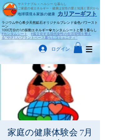
サステナブル × ヘルシー な暮らし
ご家庭の省エネルギー・健康は女性の愛と知識と選択から
​カリアーギフト
​地球環境＆家族の健康
ラジウム中心希少天然鉱石オリジナルブレンド金色パワースト
ーン
​1000万分の1の振動エネルギー💎カンタムシートと整う暮らし
#カンタムシート
#孤立化する現代女性の生活習慣を整え
る''やさしいプラントベース暮らしコミュニティ''
ログイン
家庭の健康体験会 7月