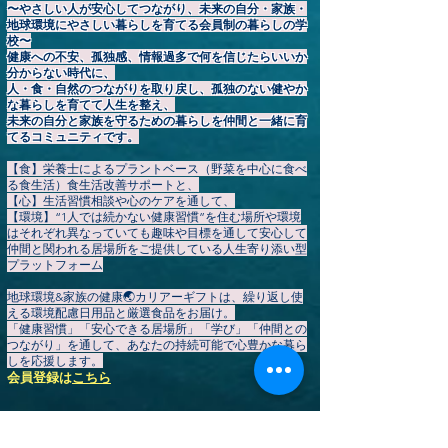
〜やさしい人が安心してつながり、未来の自分・家族・
地球環境にやさしい暮らしを育てる会員制の暮らしの学
校〜
健康への不安、孤独感、情報過多で何を信じたらいいか
分からない時代に、
人・食・自然のつながりを取り戻し、孤独のない健やか
な暮らしを育てて人生を整え、
未来の自分と家族を守るための暮らしを仲間と一緒に育
てるコミュニティです。
【食】栄養士によるプラントベース（野菜を中心に食べ
る食生活）食生活改善サポートと、
【心】生活習慣相談や心のケアを通して、
【環境】“1人では続かない健康習慣”を住む場所や環境
はそれぞれ異なっていても趣味や目標を通して安心して
仲間と関われる居場所をご提供している人生寄り添い型
プラットフォーム
地球環境&家族の健康🌏️カリアーギフトは、繰り返し使
える環境配慮日用品と厳選食品をお届け。
「健康習慣」「安心できる居場所」「学び」「仲間との
つながり」を通して、あなたの持続可能で心豊かな暮ら
しを応援します。
会員登録
は
こちら
▶
【HOME】
カリアーギフト公式ストア
▶やさしいプラントベース暮らしコミュニティ