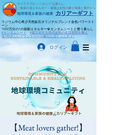
サステナブル × ヘルシー な暮らし
ご家庭の省エネルギー・健康は女性の愛と知識と選択から
​カリアーギフト
​地球環境＆家族の健康
ラジウム中心希少天然鉱石オリジナルブレンド金色パワースト
ーン
​1000万分の1の振動エネルギー💎カンタムシートと整う暮らし
#カンタムシート
#孤立化する現代女性の生活習慣を整え
る''やさしいプラントベース暮らしコミュニティ''
ログイン
【Meat lovers gather!】