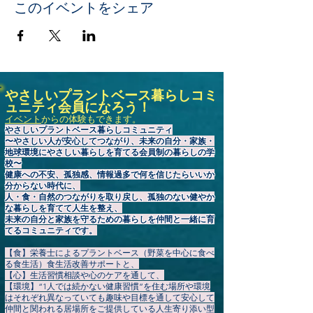
このイベントをシェア
やさしいプラントベース暮らしコミ
ュニティ会員になろう！
イベント
からの体験もできます。
やさしいプラントベース暮らしコミュニティ
〜やさしい人が安心してつながり、未来の自分・家族・
地球環境にやさしい暮らしを育てる会員制の暮らしの学
校〜
健康への不安、孤独感、情報過多で何を信じたらいいか
分からない時代に、
人・食・自然のつながりを取り戻し、孤独のない健やか
な暮らしを育てて人生を整え、
未来の自分と家族を守るための暮らしを仲間と一緒に育
てるコミュニティです。
【食】栄養士によるプラントベース（野菜を中心に食べ
る食生活）食生活改善サポートと、
【心】生活習慣相談や心のケアを通して、
【環境】“1人では続かない健康習慣”を住む場所や環境
はそれぞれ異なっていても趣味や目標を通して安心して
仲間と関われる居場所をご提供している人生寄り添い型