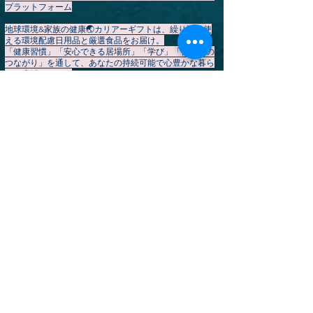
プラットフォーム
地球環境&家族の健康🌏️カリアーギフトは、繰り返し使
える環境配慮日用品と厳選食品をお届け。
「健康習慣」「安心できる居場所」「学び」「仲間との
つながり」を通して、あなたの持続可能で心豊かな暮ら
しを応援します。
会員登録
は
こちら
▶
【HOME】
カリアーギフト公式ストア
▶やさしいプラントベース暮らしコミュニティ
▶イベント一覧
地球変革期
​▶ お知らせ・ブログ
▶個別サポート予約
▶ 会社概要（💞生活習慣改善を地域で応援してくだ
さるスポンサー・協賛企業様を募集しています）
▶ ご利用規約
​​▶ 特定商取引法に基づく表記
​▶ プライバシーポリシー
▶ よくあるご質問
▶
カンタムエアーハイブリッド
▸中古車に最適！アクセルワーク次第で燃料節約?🚗