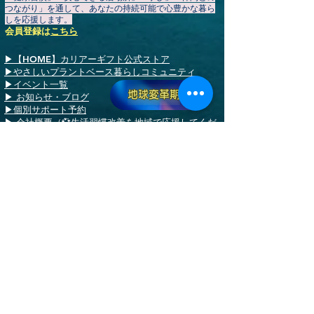
つながり」を通して、あなたの持続可能で心豊かな暮ら
しを応援します。
会員登録
は
こちら
▶
【HOME】
カリアーギフト公式ストア
▶やさしいプラントベース暮らしコミュニティ
▶イベント一覧
地球変革期
​▶ お知らせ・ブログ
▶個別サポート予約
▶ 会社概要（💞生活習慣改善を地域で応援してくだ
さるスポンサー・協賛企業様を募集しています）
▶ ご利用規約
​​▶ 特定商取引法に基づく表記
​▶ プライバシーポリシー
▶ よくあるご質問
▶
カンタムエアーハイブリッド
▸中古車に最適！アクセルワーク次第で燃料節約?🚗
情報更新を受け取る
メールアドレス
*