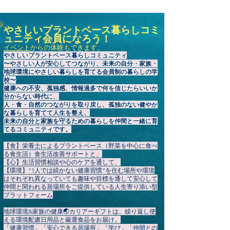
やさしいプラントベース暮らしコミ
ュニティ会員になろう！
イベント
からの体験もできます。
やさしいプラントベース暮らしコミュニティ
〜やさしい人が安心してつながり、未来の自分・家族・
地球環境にやさしい暮らしを育てる会員制の暮らしの学
校〜
健康への不安、孤独感、情報過多で何を信じたらいいか
分からない時代に、
人・食・自然のつながりを取り戻し、孤独のない健やか
な暮らしを育てて人生を整え、
未来の自分と家族を守るための暮らしを仲間と一緒に育
てるコミュニティです。
【食】栄養士によるプラントベース（野菜を中心に食べ
る食生活）食生活改善サポートと、
【心】生活習慣相談や心のケアを通して、
【環境】“1人では続かない健康習慣”を住む場所や環境
はそれぞれ異なっていても趣味や目標を通して安心して
仲間と関われる居場所をご提供している人生寄り添い型
プラットフォーム
地球環境&家族の健康🌏️カリアーギフトは、繰り返し使
える環境配慮日用品と厳選食品をお届け。
「健康習慣」「安心できる居場所」「学び」「仲間との