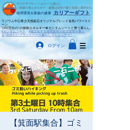
サステナブル × ヘルシー な暮らし
ご家庭の省エネルギー・健康は女性の愛と知識と選択から
​カリアーギフト
​地球環境＆家族の健康
ラジウム中心希少天然鉱石オリジナルブレンド金色パワースト
ーン
​1000万分の1の振動エネルギー💎カンタムシートと整う暮らし
#カンタムシート
#孤立化する現代女性の生活習慣を整え
る''やさしいプラントベース暮らしコミュニティ''
ログイン
【箕面駅集合】ゴミ