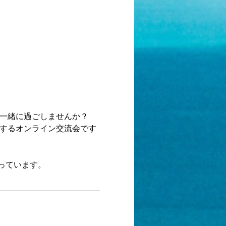
緒に過ごしませんか？  
アするオンライン交流会です
ています。  