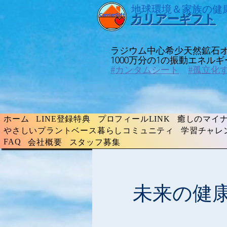
​地球環境＆家族の健
​カリアーギフト
ラジウム中心希少天然鉱石
​1000万分の1の振動エネ
#カンタムシート
#孤立化
ホーム
LINE登録特典
プロフィールLINK
癒しのマイナ
やさしいプラントベース暮らしコミュニティ
学習チャレ
FAQ
会社概要
スタッフ募集
未来の健康