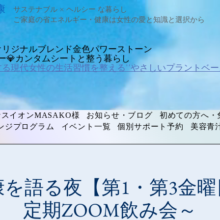
康
サステナブル × ヘルシー な暮らし
ご家庭の省エネルギー・健康は女性の愛と知識と選択から
オリジナルブレンド金色パワーストーン
ルギー💎カンタムシートと整う暮らし
する現代女性の生活習慣を整える''やさしいプラントベー
スイオンMASAKO様
お知らせ・ブログ
初めての方へ・
ンジプログラム
イベント一覧
個別サポート予約
美容青
を語る夜【第1・第3金曜
定期ZOOM飲み会～