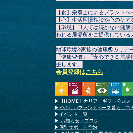
【食】栄養士によるプラントベ
【心】生活習慣相談や心のケア
【環境】“1人では続かない健
われる居場所をご提供している
地球環境&家族の健康🌏️カリ
「健康習慣」「安心できる居場
援します。
会員登録
は
こちら
▶
【HOME】
カリアーギフト公式ス
▶やさしいプラントベース暮らしコ
▶イベント一覧
​▶ お知らせ・ブログ
▶個別サポート予約