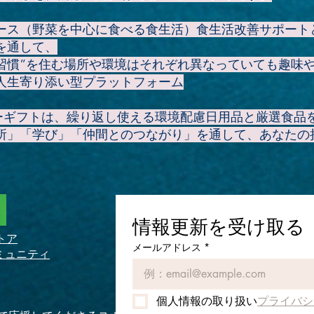
ース（野菜を中心に食べる食生活）食生活改善サポート
を通して、
康習慣”を住む場所や環境はそれぞれ異なっていても趣味
人生寄り添い型プラットフォーム
アーギフトは、繰り返し使える環境配慮日用品と厳選食品
所」「学び」「仲間とのつながり」を通して、あなたの
情報更新を受け取る
トア
メールアドレス
*
ミュニティ
個人情報の取り扱い
プライバシ