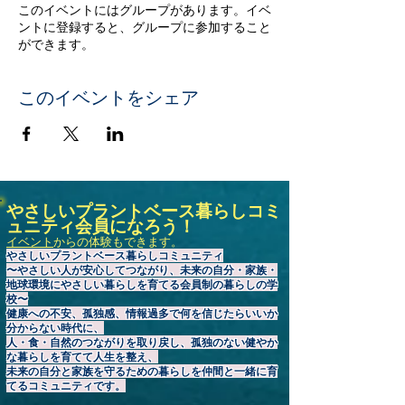
このイベントにはグループがあります。イベ
ントに登録すると、グループに参加すること
ができます。
このイベントをシェア
やさしいプラントベース暮らしコミ
ュニティ会員になろう！
イベント
からの体験もできます。
やさしいプラントベース暮らしコミュニティ
〜やさしい人が安心してつながり、未来の自分・家族・
地球環境にやさしい暮らしを育てる会員制の暮らしの学
校〜
健康への不安、孤独感、情報過多で何を信じたらいいか
分からない時代に、
人・食・自然のつながりを取り戻し、孤独のない健やか
な暮らしを育てて人生を整え、
未来の自分と家族を守るための暮らしを仲間と一緒に育
てるコミュニティです。