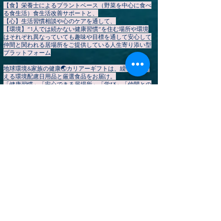
【食】栄養士によるプラントベース（野菜を中心に食べ
る食生活）食生活改善サポートと、
【心】生活習慣相談や心のケアを通して、
【環境】“1人では続かない健康習慣”を住む場所や環境
はそれぞれ異なっていても趣味や目標を通して安心して
仲間と関われる居場所をご提供している人生寄り添い型
プラットフォーム
地球環境&家族の健康🌏️カリアーギフトは、繰り返し使
える環境配慮日用品と厳選食品をお届け。
「健康習慣」「安心できる居場所」「学び」「仲間との
つながり」を通して、あなたの持続可能で心豊かな暮ら
しを応援します。
会員登録
は
こちら
▶
【HOME】
カリアーギフト公式ストア
▶やさしいプラントベース暮らしコミュニティ
▶イベント一覧
地球変革期
​▶ お知らせ・ブログ
▶個別サポート予約
▶ 会社概要（💞生活習慣改善を地域で応援してくだ
さるスポンサー・協賛企業様を募集しています）
▶ ご利用規約
​​▶ 特定商取引法に基づく表記
​▶ プライバシーポリシー
▶ よくあるご質問