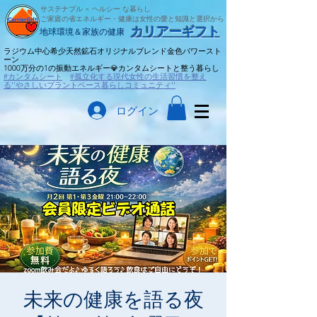
サステナブル × ヘルシー な暮らし
ご家庭の省エネルギー・健康は女性の愛と知識と選択から
​カリアーギフト
​地球環境＆家族の健康
ラジウム中心希少天然鉱石オリジナルブレンド金色パワースト
ーン
​1000万分の1の振動エネルギー💎カンタムシートと整う暮らし
#カンタムシート
#孤立化する現代女性の生活習慣を整え
る''やさしいプラントベース暮らしコミュニティ''
ログイン
未来の健康を語る夜