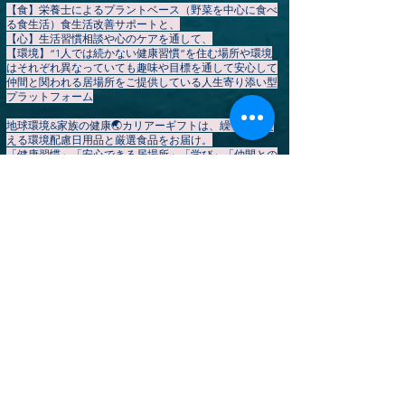
【食】栄養士によるプラントベース（野菜を中心に食べ
る食生活）食生活改善サポートと、
【心】生活習慣相談や心のケアを通して、
【環境】“1人では続かない健康習慣”を住む場所や環境
はそれぞれ異なっていても趣味や目標を通して安心して
仲間と関われる居場所をご提供している人生寄り添い型
プラットフォーム
地球環境&家族の健康🌏️カリアーギフトは、繰り返し使
える環境配慮日用品と厳選食品をお届け。
「健康習慣」「安心できる居場所」「学び」「仲間との
つながり」を通して、あなたの持続可能で心豊かな暮ら
しを応援します。
会員登録
は
こちら
▶
【HOME】
カリアーギフト公式ストア
▶やさしいプラントベース暮らしコミュニティ
▶イベント一覧
地球変革期
​▶ お知らせ・ブログ
▶個別サポート予約
▶ 会社概要（💞生活習慣改善を地域で応援してくだ
さるスポンサー・協賛企業様を募集しています）
▶ ご利用規約
​​▶ 特定商取引法に基づく表記
​▶ プライバシーポリシー
▶ よくあるご質問