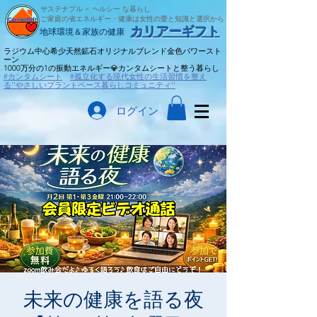
サステナブル × ヘルシー な暮らし
ご家庭の省エネルギー・健康は女性の愛と知識と選択から
​カリアーギフト
​地球環境＆家族の健康
ラジウム中心希少天然鉱石オリジナルブレンド金色パワースト
ーン
​1000万分の1の振動エネルギー💎カンタムシートと整う暮らし
#カンタムシート
#孤立化する現代女性の生活習慣を整え
る''やさしいプラントベース暮らしコミュニティ''
ログイン
未来の健康を語る夜