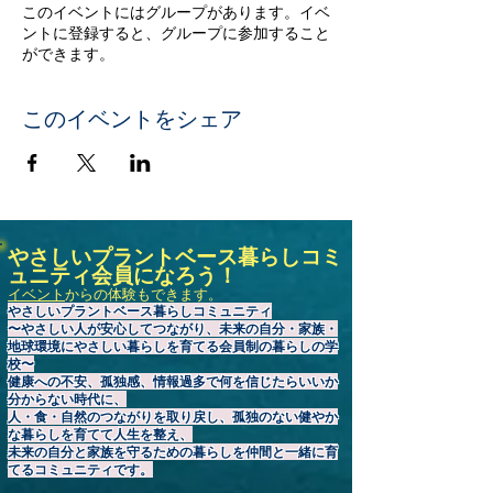
このイベントにはグループがあります。イベ
ントに登録すると、グループに参加すること
ができます。
このイベントをシェア
やさしいプラントベース暮らしコミ
ュニティ会員になろう！
イベント
からの体験もできます。
やさしいプラントベース暮らしコミュニティ
〜やさしい人が安心してつながり、未来の自分・家族・
地球環境にやさしい暮らしを育てる会員制の暮らしの学
校〜
健康への不安、孤独感、情報過多で何を信じたらいいか
分からない時代に、
人・食・自然のつながりを取り戻し、孤独のない健やか
な暮らしを育てて人生を整え、
未来の自分と家族を守るための暮らしを仲間と一緒に育
てるコミュニティです。