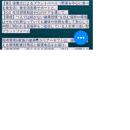
【食】栄養士によるプラントベース（野菜を中心に食べ
る食生活）食生活改善サポートと、
【心】生活習慣相談や心のケアを通して、
【環境】“1人では続かない健康習慣”を住む場所や環境
はそれぞれ異なっていても趣味や目標を通して安心して
仲間と関われる居場所をご提供している人生寄り添い型
プラットフォーム
地球環境&家族の健康🌏️カリアーギフトは、繰り返し使
える環境配慮日用品と厳選食品をお届け。
「健康習慣」「安心できる居場所」「学び」「仲間との
つながり」を通して、あなたの持続可能で心豊かな暮ら
しを応援します。
会員登録
は
こちら
▶
【HOME】
カリアーギフト公式ストア
▶やさしいプラントベース暮らしコミュニティ
▶イベント一覧
地球変革期
​▶ お知らせ・ブログ
▶個別サポート予約
▶ 会社概要（💞生活習慣改善を地域で応援してくだ
さるスポンサー・協賛企業様を募集しています）
▶ ご利用規約
​​▶ 特定商取引法に基づく表記
​▶ プライバシーポリシー
▶ よくあるご質問