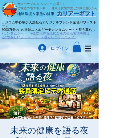
サステナブル × ヘルシー な暮らし
ご家庭の省エネルギー・健康は女性の愛と知識と選択から
​カリアーギフト
​地球環境＆家族の健康
ラジウム中心希少天然鉱石オリジナルブレンド金色パワースト
ーン
​1000万分の1の振動エネルギー💎カンタムシートと整う暮らし
#カンタムシート
#孤立化する現代女性の生活習慣を整え
る''やさしいプラントベース暮らしコミュニティ''
ログイン
未来の健康を語る夜