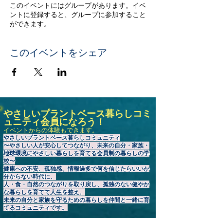
このイベントにはグループがあります。イベ
ントに登録すると、グループに参加すること
ができます。
このイベントをシェア
やさしいプラントベース暮らしコミ
ュニティ会員になろう！
イベント
からの体験もできます。
やさしいプラントベース暮らしコミュニティ
〜やさしい人が安心してつながり、未来の自分・家族・
地球環境にやさしい暮らしを育てる会員制の暮らしの学
校〜
健康への不安、孤独感、情報過多で何を信じたらいいか
分からない時代に、
人・食・自然のつながりを取り戻し、孤独のない健やか
な暮らしを育てて人生を整え、
未来の自分と家族を守るための暮らしを仲間と一緒に育
てるコミュニティです。