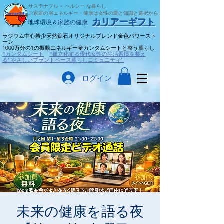
サステナブル × ヘルシー な暮らし
ご家庭の省エネルギー・健康は女性の愛と知識と選択から
​カリアーギフト
​地球環境＆家族の健康
ラジウム中心希少天然鉱石オリジナルブレンド金色パワースト
ーン
​1000万分の1の振動エネルギー💎カンタムシートと整う暮らし
#カンタムシート
#孤立化する現代女性の生活習慣を整え
る''やさしいプラントベース暮らしコミュニティ''
ログイン
未来の健康を語る夜