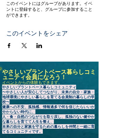
このイベントにはグループがあります。イベ
ントに登録すると、グループに参加すること
ができます。
このイベントをシェア
やさしいプラントベース暮らしコミ
ュニティ会員になろう！
イベント
からの体験もできます。
やさしいプラントベース暮らしコミュニティ
〜やさしい人が安心してつながり、未来の自分・家族・
地球環境にやさしい暮らしを育てる会員制の暮らしの学
校〜
健康への不安、孤独感、情報過多で何を信じたらいいか
分からない時代に、
人・食・自然のつながりを取り戻し、孤独のない健やか
な暮らしを育てて人生を整え、
未来の自分と家族を守るための暮らしを仲間と一緒に育
てるコミュニティです。