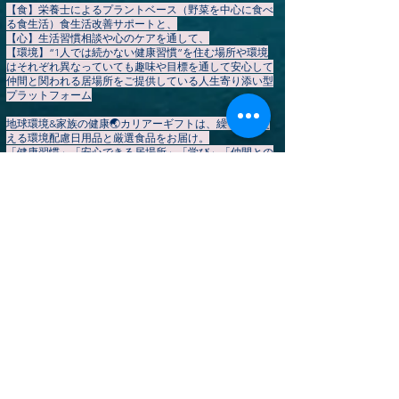
【食】栄養士によるプラントベース（野菜を中心に食べ
る食生活）食生活改善サポートと、
【心】生活習慣相談や心のケアを通して、
【環境】“1人では続かない健康習慣”を住む場所や環境
はそれぞれ異なっていても趣味や目標を通して安心して
仲間と関われる居場所をご提供している人生寄り添い型
プラットフォーム
地球環境&家族の健康🌏️カリアーギフトは、繰り返し使
える環境配慮日用品と厳選食品をお届け。
「健康習慣」「安心できる居場所」「学び」「仲間との
つながり」を通して、あなたの持続可能で心豊かな暮ら
しを応援します。
会員登録
は
こちら
▶
【HOME】
カリアーギフト公式ストア
▶やさしいプラントベース暮らしコミュニティ
▶イベント一覧
地球変革期
​▶ お知らせ・ブログ
▶個別サポート予約
▶ 会社概要（💞生活習慣改善を地域で応援してくだ
さるスポンサー・協賛企業様を募集しています）
▶ ご利用規約
​​▶ 特定商取引法に基づく表記
​▶ プライバシーポリシー
▶ よくあるご質問