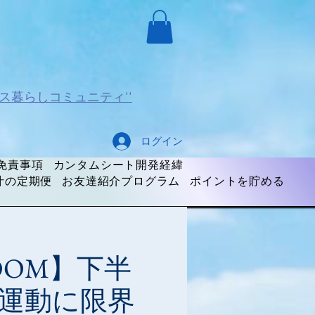
ス暮らしコミュニティ''
ログイン
免責事項
カンタムシート開発経緯
汁の定期便
お友達紹介プログラム
ポイントを貯める
OOM】下半
運動に限界