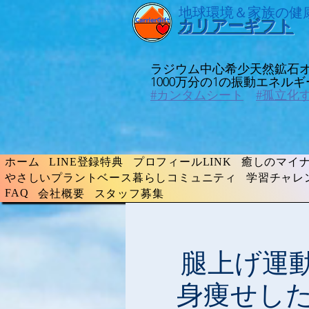
​地球環境＆家族の健
​カリアーギフト
ラジウム中心希少天然鉱石
​1000万分の1の振動エネ
#カンタムシート
#孤立化
ホーム
LINE登録特典
プロフィールLINK
癒しのマイナ
やさしいプラントベース暮らしコミュニティ
学習チャレ
FAQ
会社概要
スタッフ募集
腿上げ運動
身痩せし