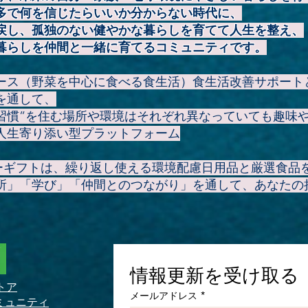
多で何を信じたらいいか分からない時代に、
戻し、孤独のない健やかな暮らしを育てて人生を整え、
暮らしを仲間と一緒に育てるコミュニティです。
ース（野菜を中心に食べる食生活）食生活改善サポート
を通して、
康習慣”を住む場所や環境はそれぞれ異なっていても趣味
人生寄り添い型プラットフォーム
アーギフトは、繰り返し使える環境配慮日用品と厳選食品
所」「学び」「仲間とのつながり」を通して、あなたの
情報更新を受け取る
トア
メールアドレス
*
ミュニティ