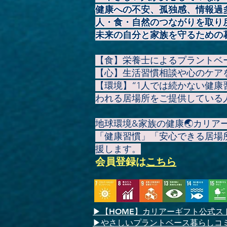
健康への不安、孤独感、情報過
人・食・自然のつながりを取り
未来の自分と家族を守るための
【食】栄養士によるプラントベ
【心】生活習慣相談や心のケア
【環境】“1人では続かない健
われる居場所をご提供している
地球環境&家族の健康🌏️カリ
「健康習慣」「安心できる居場
援します。
会員登録
は
こちら
▶
【HOME】
カリアーギフト公式ス
▶やさしいプラントベース暮らしコ