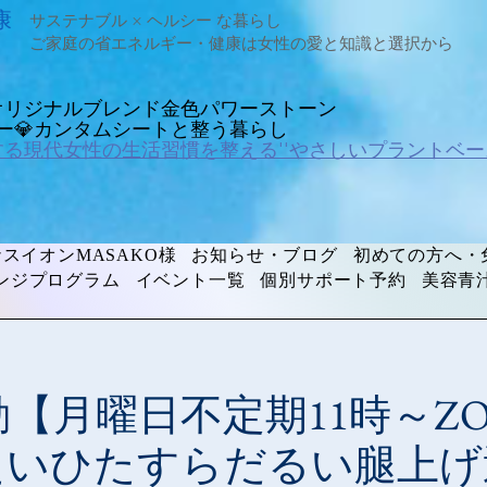
康
サステナブル × ヘルシー な暮らし
ご家庭の省エネルギー・健康は女性の愛と知識と選択から
オリジナルブレンド金色パワーストーン
ルギー💎カンタムシートと整う暮らし
する現代女性の生活習慣を整える''やさしいプラントベー
スイオンMASAKO様
お知らせ・ブログ
初めての方へ・
ンジプログラム
イベント一覧
個別サポート予約
美容青
【月曜日不定期11時～Z
たいひたすらだるい腿上げ