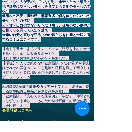
〜やさしい人が安心してつながり、未来の自分・家族・
地球環境にやさしい暮らしを育てる会員制の暮らしの学
校〜
健康への不安、孤独感、情報過多で何を信じたらいいか
分からない時代に、
人・食・自然のつながりを取り戻し、孤独のない健やか
な暮らしを育てて人生を整え、
未来の自分と家族を守るための暮らしを仲間と一緒に育
てるコミュニティです。
【食】栄養士によるプラントベース（野菜を中心に食べ
る食生活）食生活改善サポートと、
【心】生活習慣相談や心のケアを通して、
【環境】“1人では続かない健康習慣”を住む場所や環境
はそれぞれ異なっていても趣味や目標を通して安心して
仲間と関われる居場所をご提供している人生寄り添い型
プラットフォーム
地球環境&家族の健康🌏️カリアーギフトは、繰り返し使
える環境配慮日用品と厳選食品をお届け。
「健康習慣」「安心できる居場所」「学び」「仲間との
つながり」を通して、あなたの持続可能で心豊かな暮ら
しを応援します。
会員登録
は
こちら
▶
【HOME】
カリアーギフト公式ストア
▶やさしいプラントベース暮らしコミュニティ