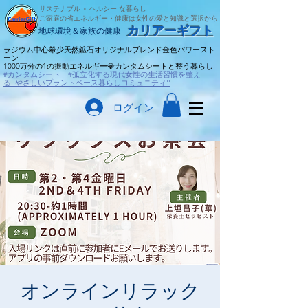
サステナブル × ヘルシー な暮らし
ご家庭の省エネルギー・健康は女性の愛と知識と選択から
​カリアーギフト
​地球環境＆家族の健康
ラジウム中心希少天然鉱石オリジナルブレンド金色パワースト
ーン
​1000万分の1の振動エネルギー💎カンタムシートと整う暮らし
#カンタムシート
#孤立化する現代女性の生活習慣を整え
る''やさしいプラントベース暮らしコミュニティ''
ログイン
オンラインリラック