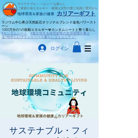
サステナブル × ヘルシー な暮らし
ご家庭の省エネルギー・健康は女性の愛と知識と選択から
​カリアーギフト
​地球環境＆家族の健康
ラジウム中心希少天然鉱石オリジナルブレンド金色パワースト
ーン
​1000万分の1の振動エネルギー💎カンタムシートと整う暮らし
#カンタムシート
#孤立化する現代女性の生活習慣を整え
る''やさしいプラントベース暮らしコミュニティ''
ログイン
サステナブル・フィ