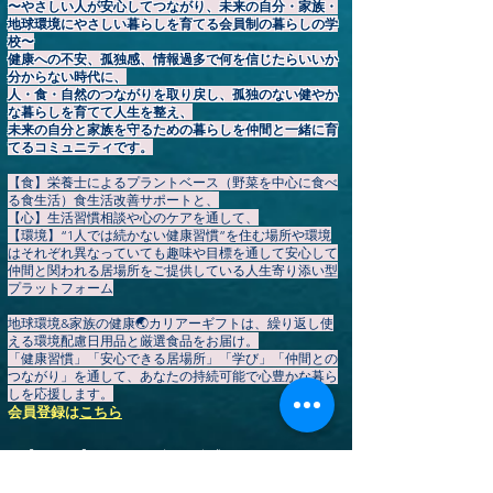
〜やさしい人が安心してつながり、未来の自分・家族・
地球環境にやさしい暮らしを育てる会員制の暮らしの学
校〜
健康への不安、孤独感、情報過多で何を信じたらいいか
分からない時代に、
人・食・自然のつながりを取り戻し、孤独のない健やか
な暮らしを育てて人生を整え、
未来の自分と家族を守るための暮らしを仲間と一緒に育
てるコミュニティです。
【食】栄養士によるプラントベース（野菜を中心に食べ
る食生活）食生活改善サポートと、
【心】生活習慣相談や心のケアを通して、
【環境】“1人では続かない健康習慣”を住む場所や環境
はそれぞれ異なっていても趣味や目標を通して安心して
仲間と関われる居場所をご提供している人生寄り添い型
プラットフォーム
地球環境&家族の健康🌏️カリアーギフトは、繰り返し使
える環境配慮日用品と厳選食品をお届け。
「健康習慣」「安心できる居場所」「学び」「仲間との
つながり」を通して、あなたの持続可能で心豊かな暮ら
しを応援します。
会員登録
は
こちら
▶
【HOME】
カリアーギフト公式ストア
▶やさしいプラントベース暮らしコミュニティ