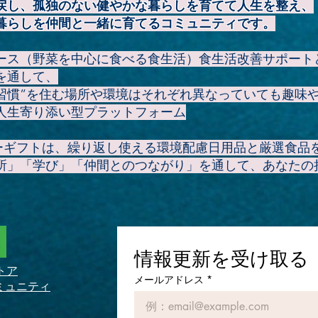
戻し、孤独のない健やかな暮らしを育てて人生を整え、
暮らしを仲間と一緒に育てるコミュニティです。
ース（野菜を中心に食べる食生活）食生活改善サポート
を通して、
康習慣”を住む場所や環境はそれぞれ異なっていても趣味
人生寄り添い型プラットフォーム
アーギフトは、繰り返し使える環境配慮日用品と厳選食品
所」「学び」「仲間とのつながり」を通して、あなたの
情報更新を受け取る
トア
メールアドレス
*
ミュニティ