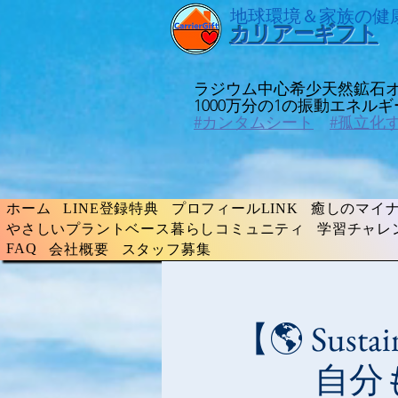
​地球環境＆家族の健
​カリアーギフト
ラジウム中心希少天然鉱石
​1000万分の1の振動エネ
#カンタムシート
#孤立化
ホーム
LINE登録特典
プロフィールLINK
癒しのマイナ
やさしいプラントベース暮らしコミュニティ
学習チャレ
FAQ
会社概要
スタッフ募集
【🌎 Sust
自分も