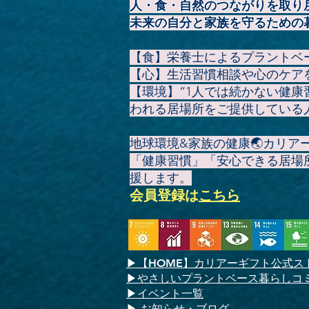
人・食・自然のつながりを取り
未来の自分と家族を守るための
【食】栄養士によるプラントベ
【心】生活習慣相談や心のケア
【環境】“1人では続かない健
われる居場所をご提供している
地球環境&家族の健康🌏️カリ
「健康習慣」「安心できる居場
援します。
会員登録
は
こちら
▶
【HOME】
カリアーギフト公式ス
▶やさしいプラントベース暮らしコ
▶イベント一覧
​▶ お知らせ・ブログ