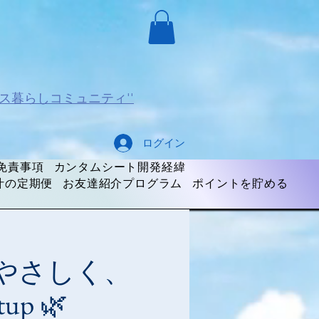
ス暮らしコミュニティ''
ログイン
免責事項
カンタムシート開発経緯
汁の定期便
お友達紹介プログラム
ポイントを貯める
】地球にやさしく、
p 🌿