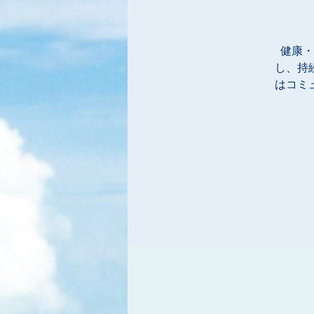
健康・
し、持
はコミ