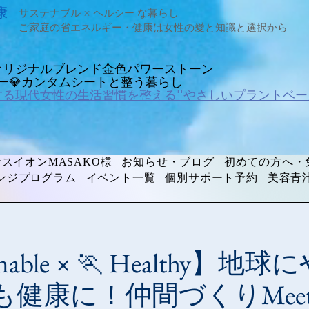
康
サステナブル × ヘルシー な暮らし
ご家庭の省エネルギー・健康は女性の愛と知識と選択から
オリジナルブレンド金色パワーストーン
ルギー💎カンタムシートと整う暮らし
する現代女性の生活習慣を整える''やさしいプラントベー
スイオンMASAKO様
お知らせ・ブログ
初めての方へ・
ンジプログラム
イベント一覧
個別サポート予約
美容青
ainable × 🏃 Healthy
健康に！仲間づくりMeetu