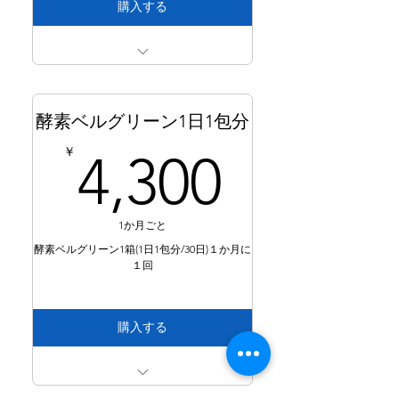
購入する
酵素ベルグリーンを１か月に１回２箱
を定期配送
酵素ベルグリーン1日1包分
2箱8200円＋送料800円＝9000（税込
み）の通常価格より600円割引
4,300
￥
4,300
1か月ごと
酵素ベルグリーン1箱(1日1包分/30日)１か月に
１回
購入する
酵素ベルグリーンを１か月に１回１箱