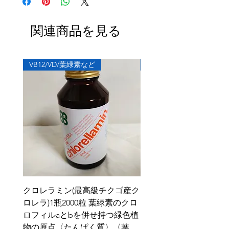
期間を過ぎた使用後の商品も修理いたしま
は外側の透明フィルムのみとなります。
す。
②確認後のメールが届いた後で、修理をご購
現在ショップに掲載されていない過去の商品
関連商品を見る
入
については入れ物などが変わる可能性があり
③商品をご郵送ください。修理までに３日～
ます。修理後の商品のサイズは現在の商品の
２週間程度お日にちを頂く場合がございま
ように変わる可能性があります。
す。
VB12/VD/葉緑素など
【レギュラー横幅60cm】
公式カリアーギフトショップ以外でご購入さ
＜カンタムシート商品の修理品ご郵送先＞
れた商品に関しては、事前に２年以内に購入
〒530-0001 大阪府大阪市北区梅田1丁目2-
されたことがわかる書類と商品写真をLINE
2-200大阪駅前第2ビル2階1-1-1
＠から画像でお送り頂き修理が可能かどうか
株式会社カリアーギフト 宛
を購入前にご確認ください。送料はお客様負
※ご郵送いただく配送料は別途ご負担くださ
担になります。
い。
株式会社カリアーギフト
クロレラミン(最高級チクゴ産ク
スーパーラジエント遠
ロレラ)1瓶2000粒 葉緑素のクロ
ーターレギュラーFG-600
ロフィルaとbを併せ持つ緑色植
価格
￥327,800
物の原点〈たんぱく質〉〈葉