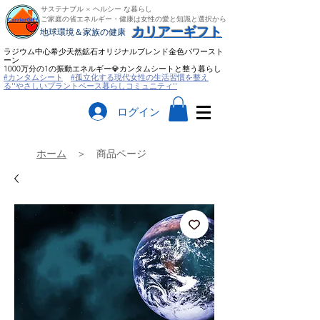
サステナブル × ヘルシー な暮らし
ご家庭の省エネルギー・健康は女性の愛と知識と選択から
​カリアーギフト
​地球環境＆家族の健康
ラジウム中心希少天然鉱石オリジナルブレンド金色パワースト
ーン
​1000万分の1の振動エネルギー💎カンタムシートと整う暮らし
#カンタムシート
#孤立化する現代女性の生活習慣を整え
る''やさしいプラントベース暮らしコミュニティ''
ログイン
ホーム
＞ 商品ページ