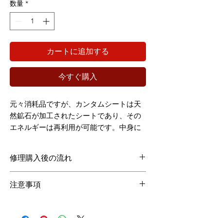
数量
*
カートに追加する
今すぐ購入
元々消耗品ですが、カンタムシートは天
然鉱石が加工されたシートであり、その
エネルギーは再利用が可能です。中身に
関しては以前のままで、外観の修理を行
います。
修理購入後の流れ
①店名や購入日などが分かる書類と商品写真
注意事項
をLINE＠に送る
※富栖の里でご購入された場合は富栖の里で
当店もしくはカリアーギフトの契約代理店で
交換をご依頼ください。商品内容が異なるた
ご購入されたものであれば、クーリングオフ
め、カリアーギフトでご対応させて頂けるの