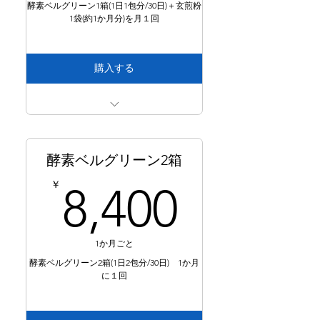
酵素ベルグリーン1箱(1日1包分/30日)＋玄煎粉
1袋(約1か月分)を月１回
購入する
【酵素ベルグリーン】と【玄煎粉】を
１か月に１回１箱定期配送
1箱4100円＋玄煎粉1980円＋送料800円
酵素ベルグリーン2箱
＝6,880（税込み）の通常価格より900
8,400
￥
8,400
円を割引
1か月ごと
酵素ベルグリーン2箱(1日2包分/30日) 1か月
に１回