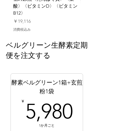
消費税込み
酸〉〈ビタミンD〉〈ビタミン
B12〉
価格
￥19,116
消費税込み
ベルグリーン生酵素定期
便を注文する
酵素ベルグリーン1箱+玄煎
粉1袋
5,980
￥
5,980
1か月ごと