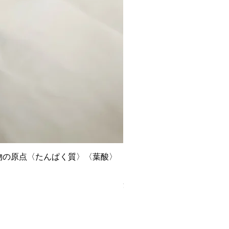
植物の原点〈たんぱく質〉〈葉酸〉
スーパーラジエント遠赤外線ヒ
価格
￥327,800
消費税込み