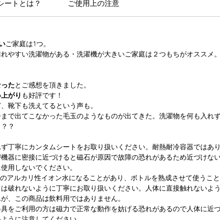
シートとは？
ご使用上の注意
い
ご家庭は1つ。
汚れやすい洗濯物がある・洗濯機が大きいご家庭は２つもちがオススメ
なった
とご感想を頂きました。
い上がり
も好評です！
ど、靴下も洗えてるという声も。
今まで出てこなかった毛玉のようなものが出てきた。洗濯物を何も入れ
？？？
れず丁寧にカンタムシートをお取り扱いください。耐熱耐冷容器ではあ
密機器に密接に近づけると磁石が原因で故障の恐れがあるため近づけな
に使用しないでください。
ほどのアルカリ性イオン水になることがあり、ボトルを熟成させて使うこ
キは破れないように丁寧にお取り扱いください。人体に直接触れないよ
んが、この商品は飲料用ではありません。
器具をご利用の方は磁力で正常な動作を妨げる恐れがあるので人体に近
いように注意してください。