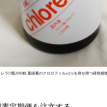
クイックビュー
レラ)1瓶2000粒 葉緑素のクロロフィルaとbを併せ持つ緑色
酵素定期便を注文する