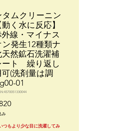
ンタムクリーニン
【動く水に反応】
赤外線・マイナス
オン発生12種類ナ
化天然鉱石洗濯補
シート 繰り返し
用可(洗剤量は調
g00-01
N:4570051330044
価
820
格
込み
いつもより少な目に洗濯してみ