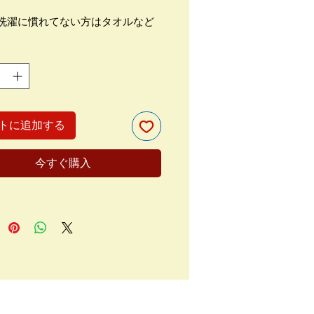
洗濯に慣れてない方はタオルなど
トを行ってください。水だけでお
る場合は、すすぎ不要で水道・電
節約することができて環境にも優
す。普段のあまり汚れていない衣
いであれば、ぜひカンタムクリー
をお試しください。
トに追加する
 容）
今すぐ購入
ムシート2シート入り１個
透明袋：ナイロンポリ
熱温度 -40℃～90℃
 法）
m×95mm×3mm
 さ）