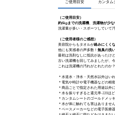
ご使用目安
カンタム
（ご使用目安）
約6kgまでの洗濯機
、
洗濯物が少な
洗濯量が多い・スポーツしていて
​（ご使用者様のご感想）
美容院からもタオルが
絡みにくく
​他にも実感者の声多数！
無臭の洗
最初は洗剤なしに抵抗があったけ
​古い洗濯機を回してみましたが、
これは洗濯機の汚れがとれたのか
＊水道水・浄水・天然水以外はい
＊電気や時計や電子機器などの精
＊商品ごとで指定された用途以外
＊水を振りすぎると還元率-220
＊カンタムシートのゴールドメッ
＊水が体に触れても害はありませ
＊ペースメーカーなどの電子医療
＊磁石と磁石に指などをはさまな