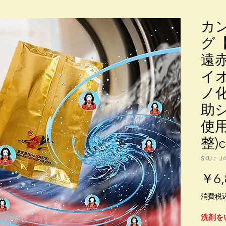
カ
グ
遠
イ
ノ
助
使
整)c
SKU： JA
￥6,
消費税
洗剤を