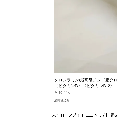
クロレラミン(最高級チクゴ産クロ
〈ビタミンD〉〈ビタミンB12〉
価格
￥19,116
消費税込み
ベルグリーン生