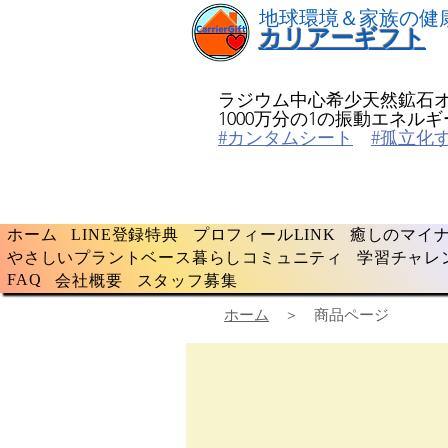
​地球環境＆家族の健
​カリアーギフト
ラジウム中心希少天然鉱石
​1000万分の1の振動エネ
#カンタムシート
#孤立化
ホーム
LINE登録特典
プロフィールLINK
癒しのマイナ
やさしいプラントベース暮らしコミュニティ
学習チャレ
FAQ
会社概要
スタッフ募集
ホーム
＞ 商品ページ