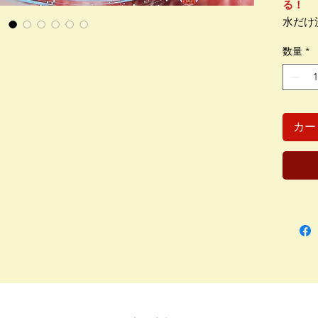
る！
水だけ
でテス
数量
*
洗濯す
気代を
しいで
類ぐら
ニング
カー
（内
カンタ
外装 
※耐
（寸
135m
（重
約18g