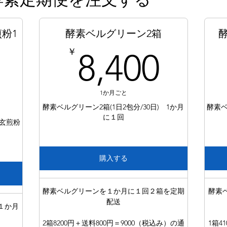
粉1
酵素ベルグリーン2箱
8,4
￥
8,400
5,980￥
1か月ごと
酵素ベルグリーン2箱(1日2包分/30日) 1か月
酵素ベ
に１回
＋玄煎粉
購入する
酵素ベルグリーンを１か月に１回２箱を定期
酵素
配送
１か月
2箱8200円＋送料800円＝9000（税込み）の通
1箱4