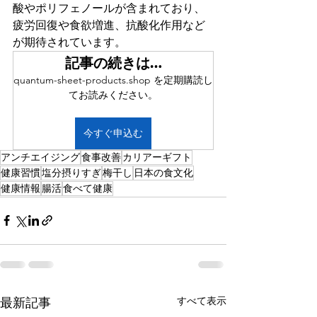
酸やポリフェノールが含まれており、
疲労回復や食欲増進、抗酸化作用など
が期待されています。
記事の続きは…
quantum-sheet-products.shop を定期購読し
てお読みください。
今すぐ申込む
アンチエイジング
食事改善
カリアーギフト
健康習慣
塩分摂りすぎ
梅干し
日本の食文化
健康情報
腸活
食べて健康
すべて表示
最新記事