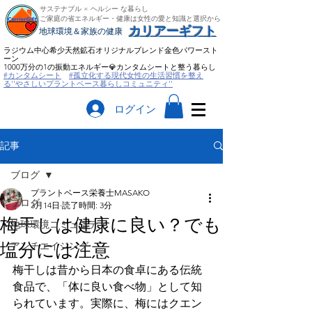
サステナブル × ヘルシー な暮らし
ご家庭の省エネルギー・健康は女性の愛と知識と選択から
​カリアーギフト
​地球環境＆家族の健康
ラジウム中心希少天然鉱石オリジナルブレンド金色パワースト
ーン
​1000万分の1の振動エネルギー💎カンタムシートと整う暮らし
#カンタムシート
#孤立化する現代女性の生活習慣を整え
る''やさしいプラントベース暮らしコミュニティ''
ログイン
記事
ブログ
プラントベース栄養士MASAKO
ブログ
3月14日
読了時間: 3分
梅干しは健康に良い？でも
地球環境コミュニティ
塩分には注意
アンチエイジング
梅干しは昔から日本の食卓にある伝統
食品で、「体に良い食べ物」として知
られています。実際に、梅にはクエン