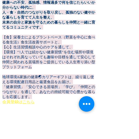
健康への不安、孤独感、情報過多で何を信じたらいいか
ダイエットを考える人に
【役割分担を徹
分からない時代に、
人・食・自然のつながりを取り戻し、孤独のない健やか
おすすめ野菜中心レシピ
説！】パン(主食
な暮らしを育てて人生を整え、
30選✨おいしく食べて、
ない。腸から整
未来の自分と家族を守るための暮らしを仲間と一緒に育
てるコミュニティです。
無理なくキレイに！
の代わりにこっ
てる4つの食物
【食】栄養士によるプラントベース（野菜を中心に食べ
る食生活）食生活改善サポートと、
【心】生活習慣相談や心のケアを通して、
【環境】“1人では続かない健康習慣”を住む場所や環境
はそれぞれ異なっていても趣味や目標を通して安心して
仲間と関われる居場所をご提供している人生寄り添い型
プラットフォーム
地球環境&家族の健康🌏️カリアーギフトは、繰り返し使
える環境配慮日用品と厳選食品をお届け。
「健康習慣」「安心できる居場所」「学び」「仲間との
つながり」を通して、あなたの持続可能で心豊かな暮ら
しを応援します。
会員登録
は
こちら
▶
【HOME】
カリアーギフト公式ストア
▶やさしいプラントベース暮らしコミュニティ
▶イベント一覧
地球変革期
​▶ お知らせ・ブログ
▶個別サポート予約